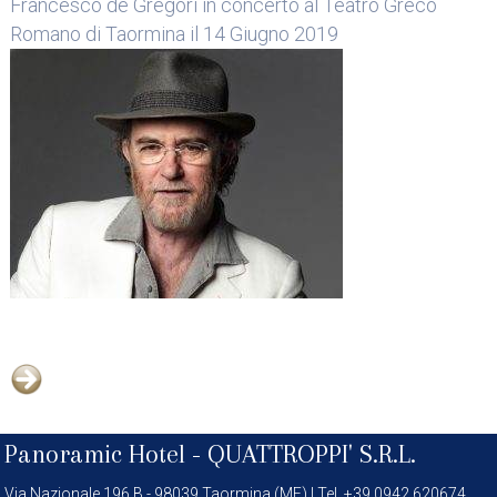
Francesco de Gregori in concerto al Teatro Greco
Romano di Taormina il 14 Giugno 2019
Panoramic Hotel -
QUATTROPPI' S.R.L.
Via Nazionale 196 B - 98039 Taormina (ME) | Tel. +39 0942 620674