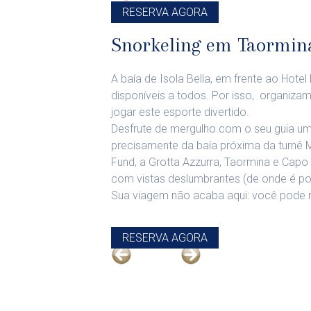
RESERVA AGORA
Snorkeling em Taormin
A baía de Isola Bella, em frente ao Hot
disponíveis a todos. Por isso, organi
jogar este esporte divertido.
Desfrute de mergulho com o seu guia um
precisamente da baía próxima da turnê Ma
Fund, a Grotta Azzurra, Taormina e Cap
com vistas deslumbrantes (de onde é pos
Sua viagem não acaba aqui: você pode 
RESERVA AGORA