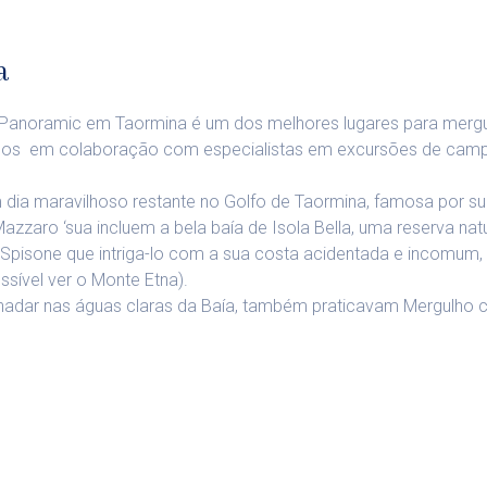
a
el Panoramic em Taormina é um dos melhores lugares para mergu
zamos em colaboração com especialistas em excursões de ca
 dia maravilhoso restante no Golfo de Taormina, famosa por 
zzaro ‘sua incluem a bela baía de Isola Bella, uma reserva nat
o Spisone que intriga-lo com a sua costa acidentada e incomum
sível ver o Monte Etna).
nadar nas águas claras da Baía, também praticavam Mergulho 